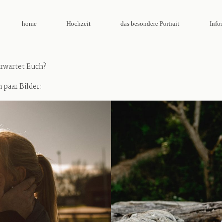
home
Hochzeit
das besondere Portrait
Infos
home
erwartet Euch?
 paar Bilder:
Hochzeit
das besondere Portrait
Infos / Preise
Kontakt